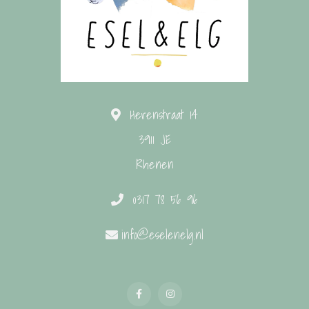
Herenstraat 14
3911 JE
Rhenen
0317 78 56 96
info@eselenelg.nl