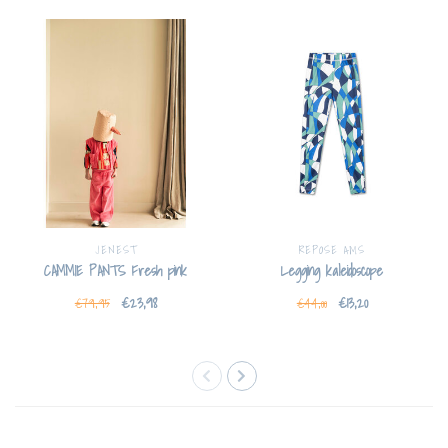
JENEST
REPOSE AMS
CAMMIE PANTS Fresh pink
Legging kaleidoscope
€23,98
€13,20
€79,95
€44,00