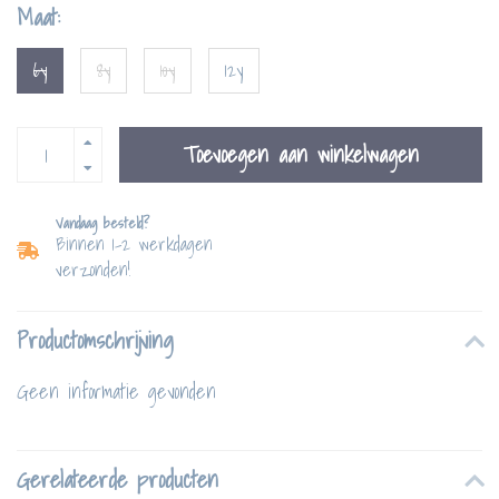
Maat:
6y
8y
10y
12y
Toevoegen aan winkelwagen
Vandaag besteld?
Binnen 1-2 werkdagen
verzonden!
Productomschrijving
Geen informatie gevonden
Gerelateerde producten