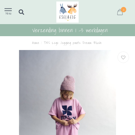
0
MENU
Verzending binnen 1 -3 werkdagen
Home
/
TNS Logo Jogging pants Dream Blush