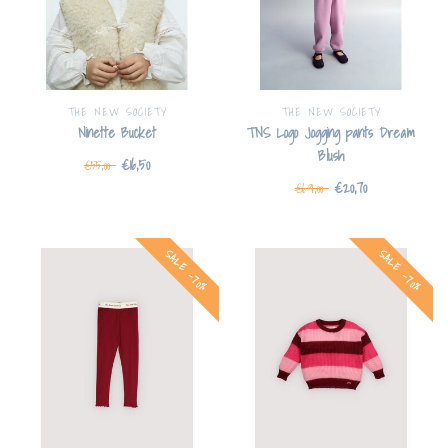
THE NEW SOCIETY
THE NEW SOCIETY
Ninette Bucket
TNS Logo Jogging pants Dream
Blush
€16,50
€55,00
€20,70
€69,00
SALE -70%
SALE -70%