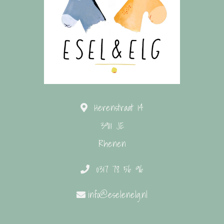
Herenstraat 14
3911 JE
Rhenen
0317 78 56 96
info@eselenelg.nl