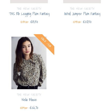
THE NEW SOCIETY
THE NEW SOCIETY
TNS Rib Legging Plum Fantasy
Astrid Jumper Plum Fantasy
€13,50
€28,50
€45,00
€95,00
SALE -70%
THE NEW SOCIETY
Nelia Blouse
€26,70
€89,00