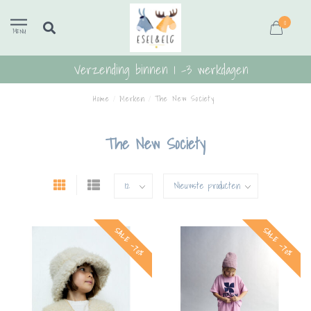
0
MENU
Verzending binnen 1 -3 werkdagen
Home
/
Merken
/
The New Society
The New Society
SALE -70%
SALE -70%