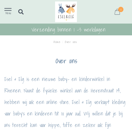
0
MENU
Verzending binnen 1 -3 werkdagen
Home
/
Over ons
Over ons
Esel & Elg is een nieuwe baby- en kinderwinkel in
Rhenen. Naast de fysieke winkel aan de Herenstraat 14,
hebben wij ook een online store. Esel & Elg verkoopt kleding
voor baby’s en kinderen tot 10 jaar oud. Wij willen dat je bij
ons terecht kan voor hippe, toffe en zeker ook fijn