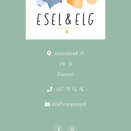
Herenstraat 14
3911 JE
Rhenen
0317 78 56 96
info@eselenelg.nl