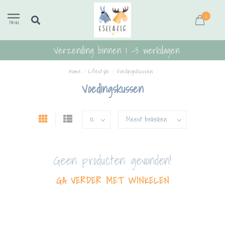
0
MENU
Verzending binnen 1 -3 werkdagen
Home
/
Lifestyle
/
Voedingskussen
Voedingskussen
Geen producten gevonden!
GA VERDER MET WINKELEN