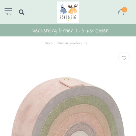
0
MENU
Verzending binnen 1 -3 werkdagen
Home
/
Rainbow jewellery box