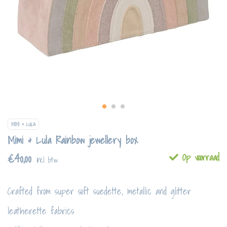
MIMI & LULA
Mimi & Lula Rainbow jewellery box
€40,00
Op voorraad
Incl. btw
Crafted from super soft suedette, metallic and glitter
leatherette fabrics