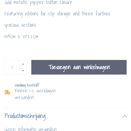
Gold metallic popper button closure
Featuring ribbons for clip storage and three further
spacious sections
H14cm x W22cm
Toevoegen aan winkelwagen
Vandaag besteld?
Binnen 1-2 werkdagen
verzonden!
Productomschrijving
Geen informatie gevonden