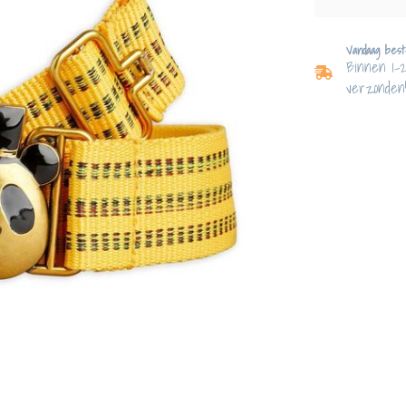
Vandaag best
Binnen 1-
verzonden