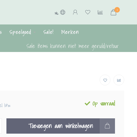
0
NL
s
Speelgoed
Sale!
Merken
Sale items kunnen niet meer geruild/retour
Op voorraad
ncl. btw
Toevoegen aan winkelwagen