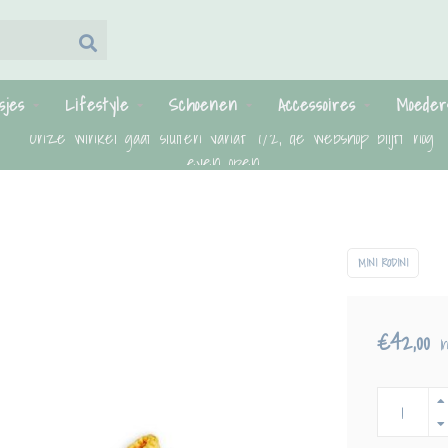
sjes
Lifestyle
Schoenen
Accessoires
Moeder
Onze winkel gaat sluiten vanaf 7/2, de webshop blijft nog
even open.
MINI RODINI
€42,00
I