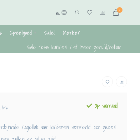
0
NL
s
Speelgoed
Sale!
Merken
Sale items kunnen niet meer geruild/retour
Op voorraad
l. btw
obijnrode nagellak voor kinderen versterkt door gouden
eisjes zullen er dol op zijn!