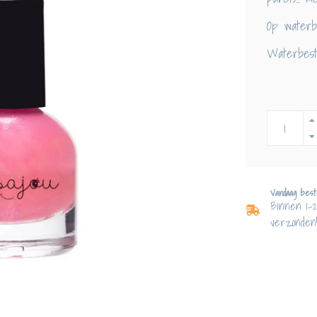
Op waterba
Waterbest
Vandaag best
Binnen 1-
verzonden