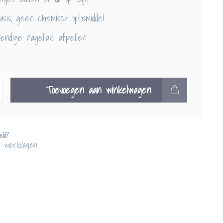
sis, geen chemisch oplosmiddel
endige nagellak, afpellen
Toevoegen aan winkelwagen
eld?
2 werkdagen
!