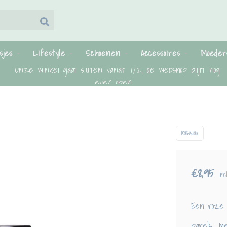
sjes
Lifestyle
Schoenen
Accessoires
Moeder
Onze winkel gaat sluiten vanaf 7/2, de webshop blijft nog
even open.
ROSAJOU
€8,95
Inc
Een roze r
parels... m