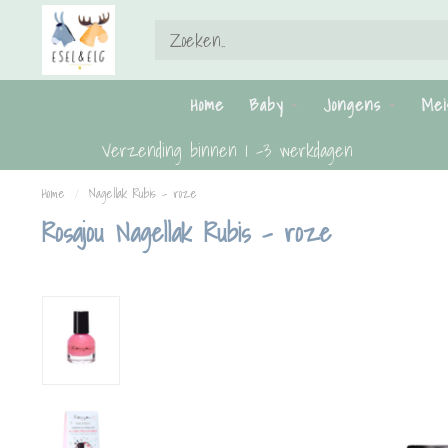
Home
Baby
Jongens
Mei
Verzending binnen 1 -3 werkdagen
Home
/
Nagellak Rubis - roze
Rosajou Nagellak Rubis - roze