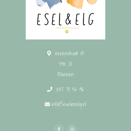
Herenstraat 14
3911 JE
Rhenen
0317 78 56 96
info@eselenelg.nl