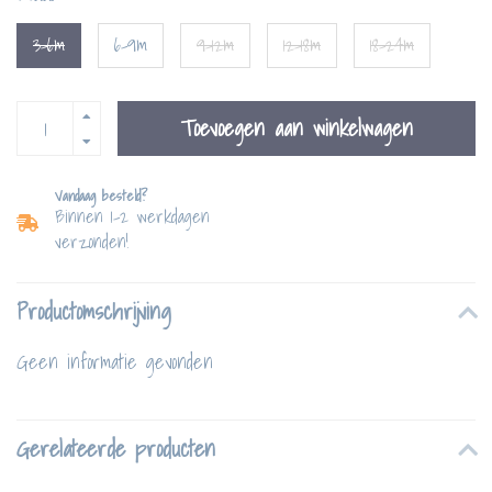
3-6m
6-9m
9-12m
12-18m
18-24m
Toevoegen aan winkelwagen
Vandaag besteld?
Binnen 1-2 werkdagen
verzonden!
Productomschrijving
Geen informatie gevonden
Gerelateerde producten