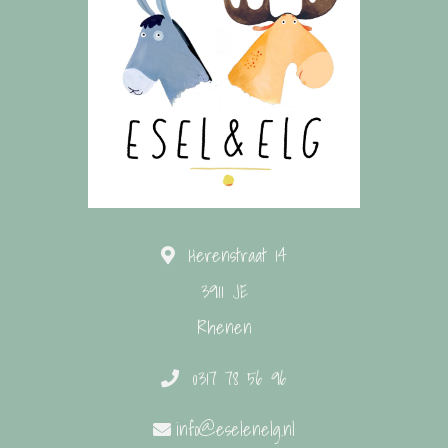
Herenstraat 14
3911 JE
Rhenen
0317 78 56 96
info@eselenelg.nl