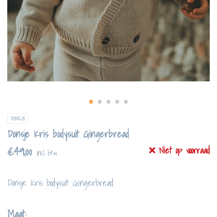
DONSJE
Donsje Kris bodysuit Gingerbread
€49,00
Niet op voorraad
Incl. btw
Donsje Kris bodysuit Gingerbread
Maat: