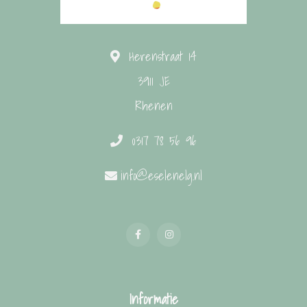
Herenstraat 14
3911 JE
Rhenen
0317 78 56 96
info@eselenelg.nl
Informatie