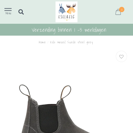
0
MENU
Verzending binnen 1 -3 werkdagen
Home
/
Kids waxed Suede steel grey