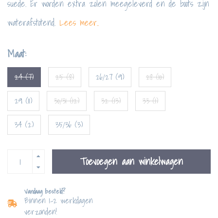
suede. Er worden extra zolen meegeleverd en de boots zijn
waterafstotend.
Lees meer..
Maat:
24 (7)
25 (8)
26/27 (9)
28 (10)
29 (11)
30/31 (12)
32 (13)
33 (1)
34 (2)
35/36 (3)
Toevoegen aan winkelwagen
Vandaag besteld?
Binnen 1-2 werkdagen
verzonden!