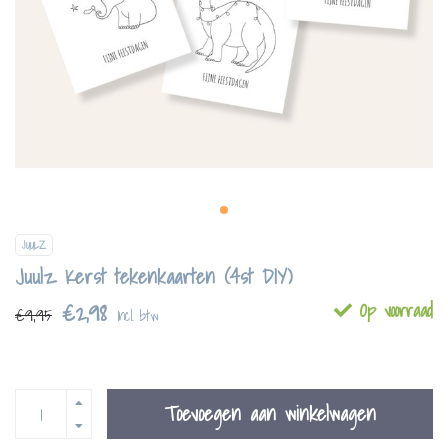
JUULZ
Juulz Kerst tekenkaarten (4st DIY)
€2,98
Op voorraad
€9,95
Incl. btw
Toevoegen aan winkelwagen