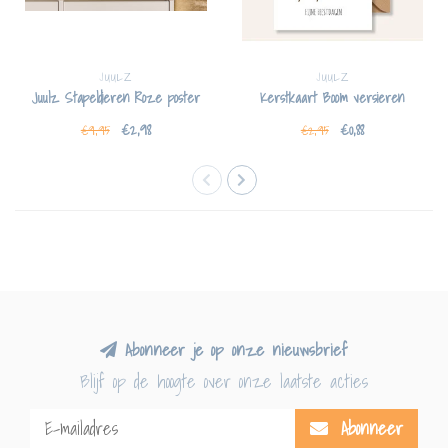
JUULZ
JUULZ
Juulz Stapeldieren Roze poster
Kerstkaart Boom versieren
€2,98
€0,88
€9,95
€2,95
Abonneer je op onze nieuwsbrief
Blijf op de hoogte over onze laatste acties
Abonneer