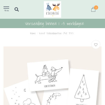
0
MENU
Verzending binnen 1 -3 werkdagen
Home
/
Kerst tekenkaarten (4st DIY)