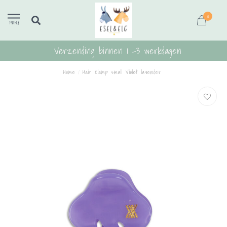
0
MENU
Verzending binnen 1 -3 werkdagen
Home
/
Hair clamp small Violet lavender