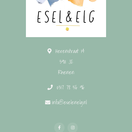
Herenstraat 14
3911 JE
Rhenen
0317 78 56 96
info@eselenelg.nl