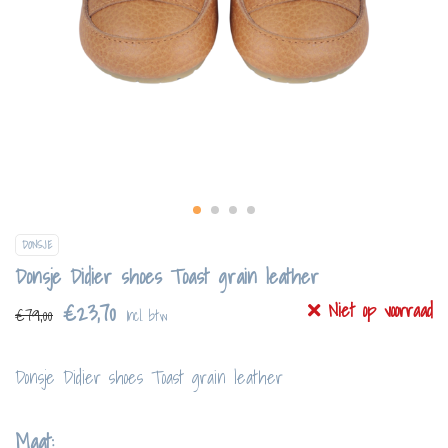
DONSJE
Donsje Didier shoes Toast grain leather
€23,70
Niet op voorraad
€79,00
Incl. btw
Donsje Didier shoes Toast grain leather
Maat: