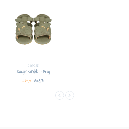
DONSJE
Cargot sandals - Frog
€23,70
€79,00