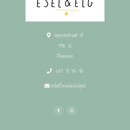
Herenstraat 14
3911 JE
Rhenen
0317 78 56 96
info@eselenelg.nl