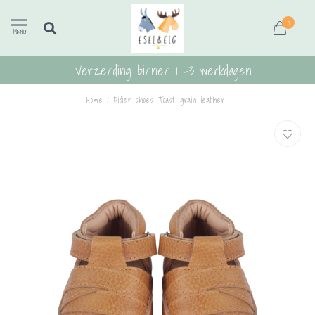
0
MENU
Verzending binnen 1 -3 werkdagen
Home
/
Didier shoes Toast grain leather