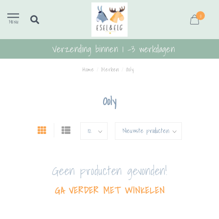
0
MENU
Verzending binnen 1 -3 werkdagen
Home
/
Merken
/
Ooly
Ooly
Geen producten gevonden!
GA VERDER MET WINKELEN