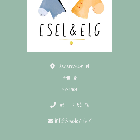
Herenstraat 14
3911 JE
Rhenen
0317 78 56 96
info@eselenelg.nl