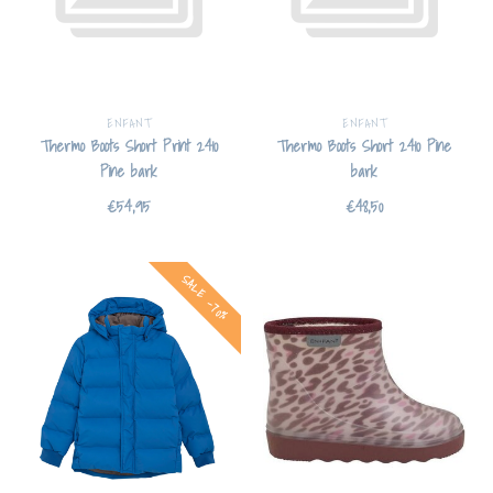
ENFANT
ENFANT
Thermo Boots Short Print 2410
Thermo Boots Short 2410 Pine
Pine bark
bark
€54,95
€48,50
SALE -70%