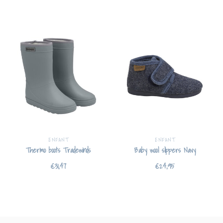
ENFANT
ENFANT
Thermo boots Tradewinds
Baby wool slippers Navy
€31,47
€24,95