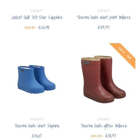
ENFANT
ENFANT
Jacket Quilt 7071 Star Sapphire
Thermo boots short print Andorra
€26,98
€34,97
€89,95
SALE -30%
ENFANT
ENFANT
Thermo boots short Daphne
Thermo boots glitter Andorra
€30,07
€38,47
€54,95