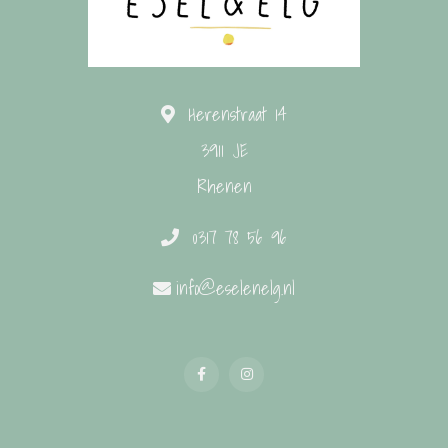
Herenstraat 14
3911 JE
Rhenen
0317 78 56 96
info@eselenelg.nl