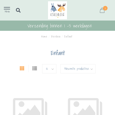
0
MENU
Verzending binnen 1 -3 werkdagen
Home
/
Merken
/
Enfant
Enfant